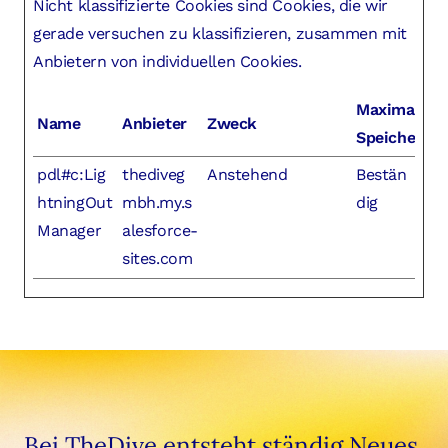
Nicht klassifizierte Cookies sind Cookies, die wir
gerade versuchen zu klassifizieren, zusammen mit
Anbietern von individuellen Cookies.
Maximale
Name
Anbieter
Zweck
Speicherda
pdl#c:Lig
thediveg
Anstehend
Bestän
htningOut
mbh.my.s
dig
Manager
alesforce-
sites.com
Bei TheDive entsteht ständig Neues.