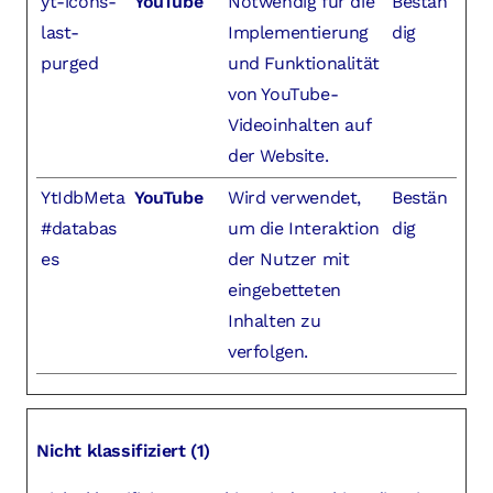
yt-icons-
YouTube
Notwendig für die
Bestän
last-
Implementierung
dig
purged
und Funktionalität
von YouTube-
Videoinhalten auf
der Website.
YtIdbMeta
YouTube
Wird verwendet,
Bestän
#databas
um die Interaktion
dig
es
der Nutzer mit
eingebetteten
Inhalten zu
verfolgen.
Nicht klassifiziert (1)