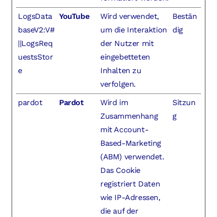
LogsData
YouTube
Wird verwendet,
Bestän
baseV2:V#
um die Interaktion
dig
||LogsReq
der Nutzer mit
uestsStor
eingebetteten
e
Inhalten zu
verfolgen.
pardot
Pardot
Wird im
Sitzun
Zusammenhang
g
mit Account-
Based-Marketing
(ABM) verwendet.
Das Cookie
registriert Daten
wie IP-Adressen,
die auf der