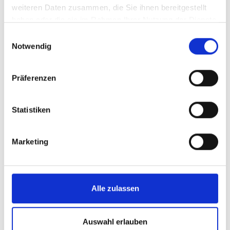
indem seine letzte
weiteren Daten zusammen, die Sie ihnen bereitgestellt
URL-Adresse
haben oder die sie im Rahmen Ihrer Nutzung der Dienste
gesammelt haben.
registriert wird.
Einwilligungsauswahl
Notwendig
lastExtern
Meta
Ermittelt, wie der
Bestän
alReferrer
Platforms
Nutzer die Website
dig
Präferenzen
Time
, Inc.
erreicht hat,
indem seine letzte
Statistiken
URL-Adresse
registriert wird.
Marketing
li_gc
LinkedIn
Speichert den
180
Zustimmungsstatu
Tage
s des Benutzers
Alle zulassen
für Cookies auf
der aktuellen
Domäne.
Auswahl erlauben