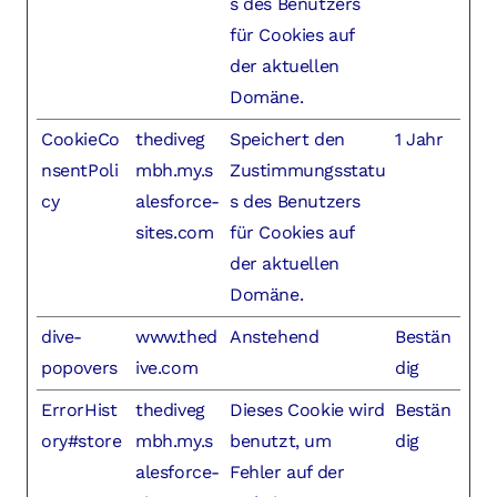
s des Benutzers
für Cookies auf
der aktuellen
Domäne.
CookieCo
thediveg
Speichert den
1 Jahr
nsentPoli
mbh.my.s
Zustimmungsstatu
cy
alesforce-
s des Benutzers
sites.com
für Cookies auf
der aktuellen
Domäne.
dive-
www.thed
Anstehend
Bestän
popovers
ive.com
dig
ErrorHist
thediveg
Dieses Cookie wird
Bestän
ory#store
mbh.my.s
benutzt, um
dig
alesforce-
Fehler auf der