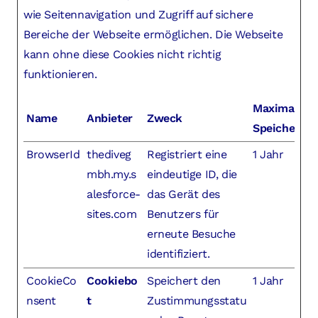
wie Seitennavigation und Zugriff auf sichere
Bereiche der Webseite ermöglichen. Die Webseite
kann ohne diese Cookies nicht richtig
funktionieren.
Maximale
Name
Anbieter
Zweck
Speicherda
BrowserId
thediveg
Registriert eine
1 Jahr
mbh.my.s
eindeutige ID, die
alesforce-
das Gerät des
sites.com
Benutzers für
erneute Besuche
identifiziert.
CookieCo
Cookiebo
Speichert den
1 Jahr
nsent
t
Zustimmungsstatu