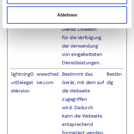
lidc
LinkedIn
Verwendet vom
1 Tag
Social-
Ablehnen
Networking-
Dienst LinkedIn
für die Verfolgung
der Verwendung
von eingebetteten
Dienstleistungen.
lightningO
www.thed
Bestimmt das
Bestän
utDelegat
ive.com
Gerät, mit dem auf
dig
eVersion
die Webseite
zugegriffen
wird. Dadurch
kann die Webseite
entsprechend
formatiert werden.