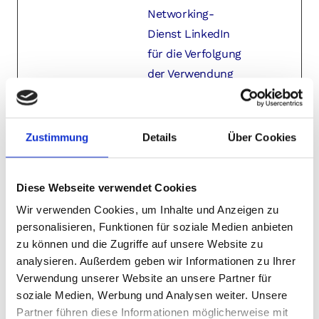
Networking-
Dienst LinkedIn
für die Verfolgung
der Verwendung
von eingebetteten
Dienstleistungen.
Zustimmung
Details
Über Cookies
LAST_RES
YouTube
Wird verwendet,
Sitzun
ULT_ENTR
um die Interaktion
g
Y_KEY
der Nutzer mit
Diese Webseite verwendet Cookies
eingebetteten
Wir verwenden Cookies, um Inhalte und Anzeigen zu
Inhalten zu
personalisieren, Funktionen für soziale Medien anbieten
verfolgen.
zu können und die Zugriffe auf unsere Website zu
analysieren. Außerdem geben wir Informationen zu Ihrer
lastExtern
Meta
Ermittelt, wie der
Bestän
Verwendung unserer Website an unsere Partner für
alReferrer
Platforms
Nutzer die Website
dig
soziale Medien, Werbung und Analysen weiter. Unsere
, Inc.
erreicht hat,
Partner führen diese Informationen möglicherweise mit