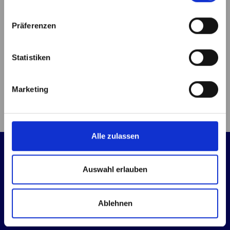
Laufenden.
Präferenzen
Mehr laden
Jetzt abonnieren
Statistiken
Enabling Team
Marketing
Alle zulassen
Auswahl erlauben
Ablehnen