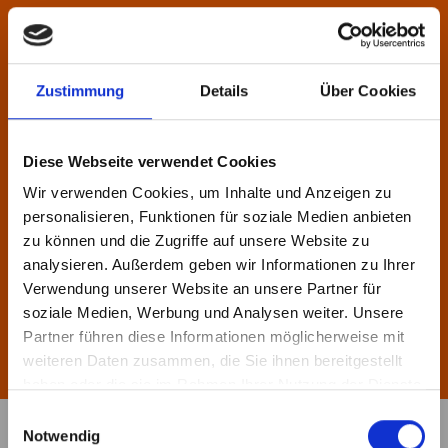
Zustimmung
Details
Über Cookies
Diese Webseite verwendet Cookies
Wir verwenden Cookies, um Inhalte und Anzeigen zu
personalisieren, Funktionen für soziale Medien anbieten
zu können und die Zugriffe auf unsere Website zu
analysieren. Außerdem geben wir Informationen zu Ihrer
Dr. Simon Berkler (er/ihm)
Verwendung unserer Website an unsere Partner für
Gründer & Geschäftsführer,
soziale Medien, Werbung und Analysen weiter. Unsere
Bei TheDive entsteht
Organisationsberater,
Partner führen diese Informationen möglicherweise mit
Verantwortungseigentümer
ständig Neues.
weiteren Daten zusammen, die Sie ihnen bereitgestellt
haben oder die sie im Rahmen Ihrer Nutzung der Dienste
Mit unserem Newsletter
gesammelt haben.
Einwilligungsauswahl
bleibst Du auf dem
Notwendig