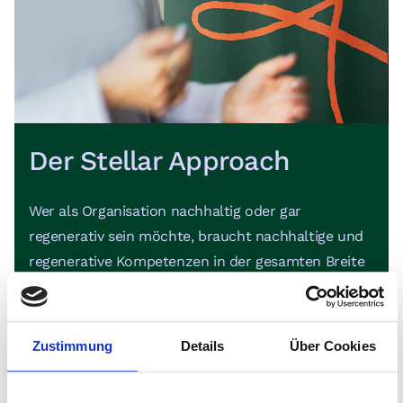
Der Stellar Approach
Wer als Organisation nachhaltig oder gar
regenerativ sein möchte, braucht nachhaltige und
regenerative Kompetenzen in der gesamten Breite
der Organisation. Unser Teamentwicklungsansatz,
der Stellar Approach, hilft Dir dabei, regenerative
Lösungskompetenz in der gesamten Organisation
Zustimmung
Details
Über Cookies
zu steigern.