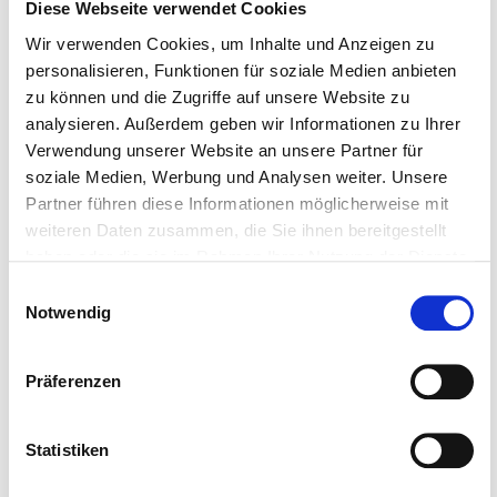
Diese Webseite verwendet Cookies
Mehr erfahren
Wir verwenden Cookies, um Inhalte und Anzeigen zu
personalisieren, Funktionen für soziale Medien anbieten
zu können und die Zugriffe auf unsere Website zu
analysieren. Außerdem geben wir Informationen zu Ihrer
Regenerative
Verwendung unserer Website an unsere Partner für
soziale Medien, Werbung und Analysen weiter. Unsere
Innovationskompetenz aufbauen
Partner führen diese Informationen möglicherweise mit
Wie lässt sich diese regenerative
weiteren Daten zusammen, die Sie ihnen bereitgestellt
Innovationskompetenz flächendeckend aufbauen?
haben oder die sie im Rahmen Ihrer Nutzung der Dienste
gesammelt haben.
Dafür stehen verschiedene Wege zur Verfügung:
Einwilligungsauswahl
Notwendig
Gezielte Teamentwicklungsprogramme, die über
klassische Nachhaltigkeitsinitiativen hinausgehen und
Mitarbeitende befähigen, in ihrer täglichen
Präferenzen
Arbeitswelt Innovationspotential für positiven Impact
zu identifizieren. Der Aufbau eines Netzwerks von
Statistiken
Innovationscoaches, die innerhalb von