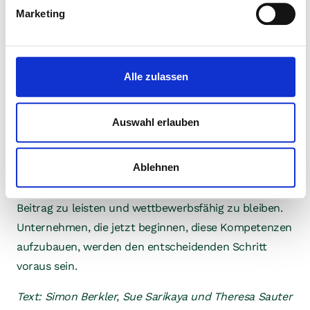
Organisationen regenerative Prozesse fördern und
Marketing
begleiten – ähnlich wie wir es von Agile Coaches in
der digitalen Transformation kennen. Und natürlich
braucht es HR-Abteilungen, die diese Maßnahmen
Alle zulassen
begleiten und sicherstellen, dass die notwendigen
Kompetenzen in der Breite der Organisation
verankert werden.
Auswahl erlauben
Erst mit diesen Future Skills werden Unternehmen in
Ablehnen
der Lage sein, nicht nur ihre Berichtspflichten zu
erfüllen, sondern auch in Zukunft einen relevanten
Beitrag zu leisten und wettbewerbsfähig zu bleiben.
Unternehmen, die jetzt beginnen, diese Kompetenzen
aufzubauen, werden den entscheidenden Schritt
voraus sein.
Text: Simon Berkler, Sue Sarikaya und Theresa Sauter