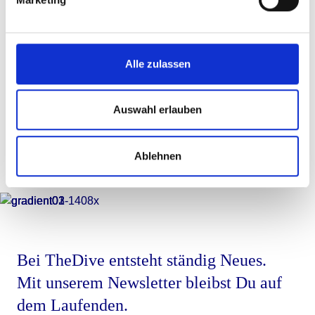
Als Mitgründerin und Vorständin einer kleinen
Aktiengesellschaft (IT) hat sie Unternehmertum gelebt
und 16 Jahre Führungserfahrung gesammelt. Dadurch
Alle zulassen
fällt es ihr in der Begleitung von
Transformationsprozessen leich, die Perspektive der
Führungskraft einzunehmen und zu integrieren.
Auswahl erlauben
Fragen an Maya
Ablehnen
Bei TheDive entsteht ständig Neues.
Mit unserem Newsletter bleibst Du auf
dem Laufenden.