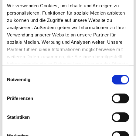
Wir verwenden Cookies, um Inhalte und Anzeigen zu
personalisieren, Funktionen für soziale Medien anbieten
zu können und die Zugriffe auf unsere Website zu
analysieren. Außerdem geben wir Informationen zu Ihrer
Lerne Deine Trainer*innen kennen
Verwendung unserer Website an unsere Partner für
Maya Biersack
soziale Medien, Werbung und Analysen weiter. Unsere
Partner führen diese Informationen möglicherweise mit
weiteren Daten zusammen, die Sie ihnen bereitgestellt
Maya liebt es, Teams zu begleiten, dabei die Freude an
haben oder die sie im Rahmen Ihrer Nutzung der Dienste
selbstorganisierter Zusammenarbeit zu wecken und auf
gesammelt haben.
Einwilligungsauswahl
dem Weg ungeahnte Schätze zu entdecken. Sie ist
Notwendig
überzeugt, dass ein sinnstiftender Zweck, klare
Strukturen, viel Empathie der Schlüssel zu gelingender
Präferenzen
Zusammenarbeit sind. Das Potential, das in der Klärung
von Konflikten liegt, fasziniert Maya sehr, deshalb
Statistiken
begleitet sie als Mediatorin gern sowohl bilaterale als
auch Teamkonflikte.
Marketing