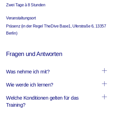
Zwei Tage à 8 Stunden
Veranstaltungsort
Präsenz (in der Regel TheDive Base1, Uferstraße 6, 13357
Berlin)
Fragen und Antworten
Was nehme ich mit?
Wie werde ich lernen?
Du kommst mit dem Vier-Schritte-Prozess der GfK in
Berührung und lernst, wie du diesen in der
Welche Konditionen gelten für das
Theoretische Impulse
Selbsterklärung sowie im Gespräch über schwierige
Training?
Themen mit anderen anwenden kannst
Individuelle Übungen