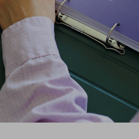
die sechstägige Stellar-
Egal, ob Du das Stellar-B
Du vertiefst Dein Verständ
Teilnehmenden- als auch a
nach der Ausbildung in de
Reise zu begleiten.