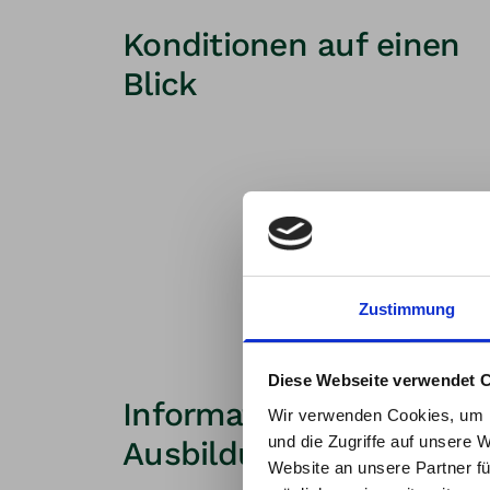
Konditionen auf einen
Blick
Zustimmung
Diese Webseite verwendet 
Bei T
Informationen zur
Wir verwenden Cookies, um I
Mit u
und die Zugriffe auf unsere 
Ausbildung
Website an unsere Partner fü