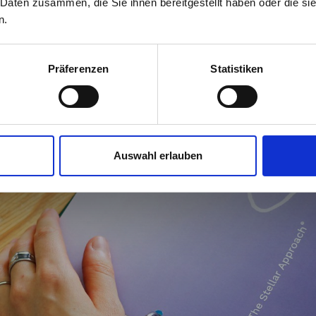
em Laufenden.
konkret, wie Du die vier Stel
 Daten zusammen, die Sie ihnen bereitgestellt haben oder die s
Vertieftes Kennenlernen 
n.
und die drei Stellar-Tugende
(Prinzipien, Praktiken un
kannst und damit dazu beiträ
Organisation zu verankern –
Erweitertes methodisches
Präferenzen
Statistiken
Jetzt abon
Beraterin unterwegs bist.
in der Teambegleitung a
Da die gesamte Ausbildungs
Steigerung der regenerat
gezielt auf das komplette L
kannst Du Deine tägliche Ber
Stärkung der individuellen
Auswahl erlauben
erweitern.
mit Unsicherheiten umzu
Vier dieser Tage finden in Pr
Inspirierender Austausch 
und einem digitalen Abschlus
Teilnehmenden.
Du schließt die Ausbildung m
Stellar-Methodenkoffer 
regeneratives Wirtschaften“ 
praktischen Anwenden un
Facilitation Know-How u