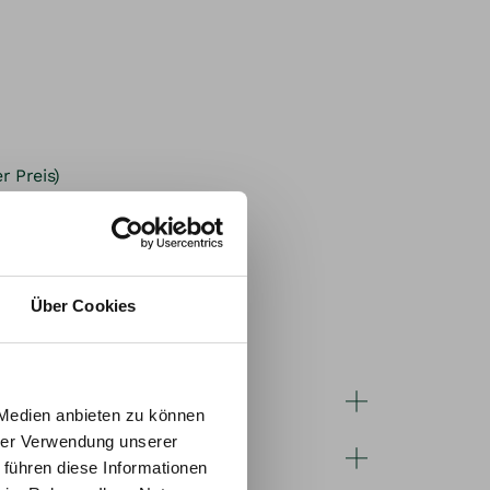
r Preis)
ahler*innen)
zahler*innen)
Über Cookies
ues.
sbildung?
 Medien anbieten zu können
 Du
hrer Verwendung unserer
men?
esamt 4,5 Ausbildungstage) zeigen wir Dir
 führen diese Informationen