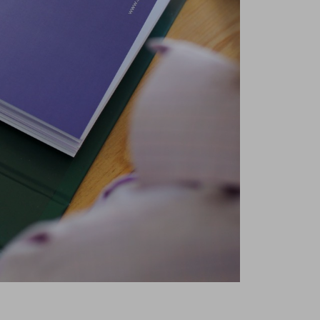
Team-Journey
uch schon durchgearbeitet hast, oder nicht –
nis für die Stellar-Tools sowohl aus
us Facilitator*innen-Perspektive und bist
r Lage, Teams eigenständig auf ihrer Stellar-