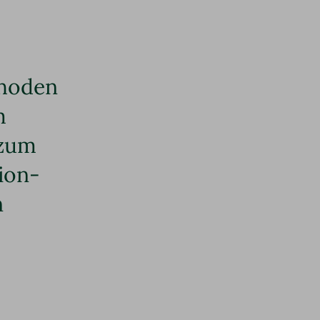
thoden
m
 zum
tion-
n