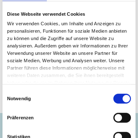
schreibst für ein Magazin und hast Interesse
am Loop Approach? Dann melde Dich gerne
Diese Webseite verwendet Cookies
bei uns für ein Rezensionsexemplar.
Wir verwenden Cookies, um Inhalte und Anzeigen zu
personalisieren, Funktionen für soziale Medien anbieten
zu können und die Zugriffe auf unsere Website zu
Schreib uns
analysieren. Außerdem geben wir Informationen zu Ihrer
Verwendung unserer Website an unsere Partner für
soziale Medien, Werbung und Analysen weiter. Unsere
Partner führen diese Informationen möglicherweise mit
weiteren Daten zusammen, die Sie ihnen bereitgestellt
haben oder die sie im Rahmen Ihrer Nutzung der Dienste
Die Autoren
gesammelt haben.
Einwilligungsauswahl
Notwendig
Präferenzen
Statistiken