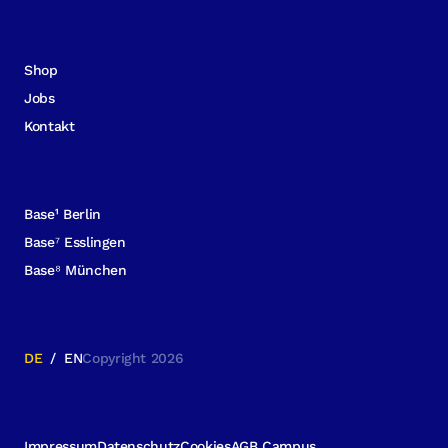
Shop
Jobs
Kontakt
Base¹ Berlin
Base⁷ Esslingen
Base⁸ München
DE
/
EN
Copyright 2026
Impressum
Datenschutz
Cookies
AGB Campus