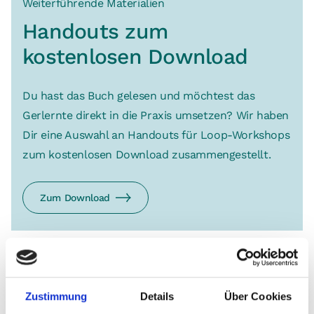
Weiterführende Materialien
Handouts zum
kostenlosen Download
Du hast das Buch gelesen und möchtest das
Gerlernte direkt in die Praxis umsetzen? Wir haben
Dir eine Auswahl an Handouts für Loop-Workshops
zum kostenlosen Download zusammengestellt.
Zum Download
Wir sind an Deiner Meinung interessiert!
Zustimmung
Details
Über Cookies
Du betreibst einen Blog, eine Website oder