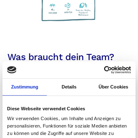
Was braucht dein Team?
Erarbeite mit deinem Team euren
Sync Meeting Prototypen. Und so
Zustimmung
Details
Über Cookies
geht's:
Diese Webseite verwendet Cookies
Suche dir eine Gruppe von ungefähr vier Personen
Wir verwenden Cookies, um Inhalte und Anzeigen zu
aus deinem Team. Gemeinsam findet ihr heraus: Was
personalisieren, Funktionen für soziale Medien anbieten
braucht das Team, um Transparenz sicherzustellen
zu können und die Zugriffe auf unsere Website zu
und regelmäßig nächste Schritte zu definieren? Was